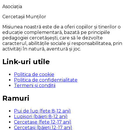
Asociația
Cercetașii Munților
Misiunea noastră este de a oferi copiilor și tinerilor o
educație complementară, bazată pe principiile
pedagogiei cercetășești, care să le dezvolte
caracterul, abilitățile sociale și responsabilitatea, prin
activități în natură, aventură și joc.
Link-uri utile
Politica de cookie
Politica de confidențialitate
Termeni și condiții
Ramuri
Pui de lup (fete 8-12 ani)
Lupișori (băieți 8-12 ani)
Cercetașe (fete 12-17 ani)
Cercetași (băieți 12-17 ani)