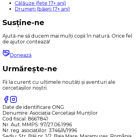
Călăuze (fete 17+ ani)
Drumeți (băieți 17+ ani)
Susține-ne
Ajută-ne să ducem mai mulți copii în natură. Orice fel
de ajutor contează!
Donează
Urmărește-ne
Fii la curent cu ultimele noutăți și aventuri ale
cercetașilor noștri.
Date de identificare ONG
Denumire:
Asociația Cercetașii Munților
Cod fiscal:
8667841
Nr. Aut. MMPS:
97/27.06.1996
Nr. reg. asociațiilor:
3746/A/1996
Sediu:
Str. Băii nr. 1/2, Baia Mare, Maramureș, România