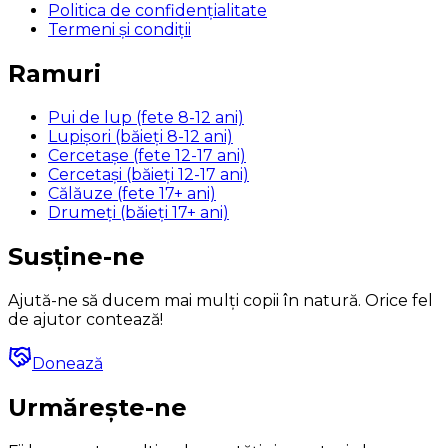
Politica de confidențialitate
Termeni și condiții
Ramuri
Pui de lup (fete 8-12 ani)
Lupișori (băieți 8-12 ani)
Cercetașe (fete 12-17 ani)
Cercetași (băieți 12-17 ani)
Călăuze (fete 17+ ani)
Drumeți (băieți 17+ ani)
Susține-ne
Ajută-ne să ducem mai mulți copii în natură. Orice fel
de ajutor contează!
Donează
Urmărește-ne