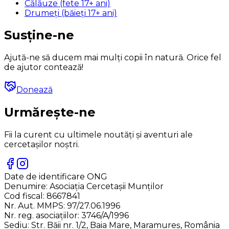
Călăuze (fete 17+ ani)
Drumeți (băieți 17+ ani)
Susține-ne
Ajută-ne să ducem mai mulți copii în natură. Orice fel
de ajutor contează!
Donează
Urmărește-ne
Fii la curent cu ultimele noutăți și aventuri ale
cercetașilor noștri.
Date de identificare ONG
Denumire:
Asociația Cercetașii Munților
Cod fiscal:
8667841
Nr. Aut. MMPS:
97/27.06.1996
Nr. reg. asociațiilor:
3746/A/1996
Sediu:
Str. Băii nr. 1/2, Baia Mare, Maramureș, România