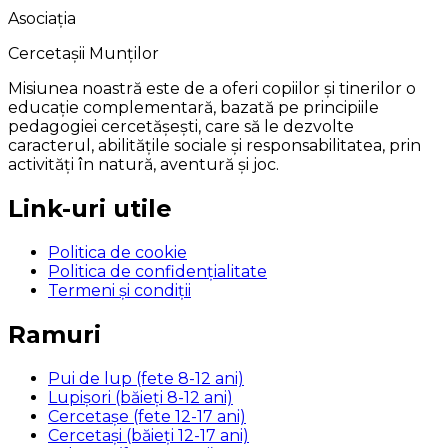
Asociația
Cercetașii Munților
Misiunea noastră este de a oferi copiilor și tinerilor o
educație complementară, bazată pe principiile
pedagogiei cercetășești, care să le dezvolte
caracterul, abilitățile sociale și responsabilitatea, prin
activități în natură, aventură și joc.
Link-uri utile
Politica de cookie
Politica de confidențialitate
Termeni și condiții
Ramuri
Pui de lup (fete 8-12 ani)
Lupișori (băieți 8-12 ani)
Cercetașe (fete 12-17 ani)
Cercetași (băieți 12-17 ani)