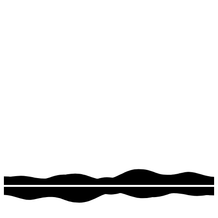
C
Cercetașe
Fete
C
Cercetași
Băieți
C
Călăuze
Fete
D
Drumeți
Băieți