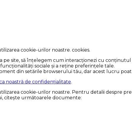
utilizarea cookie-urilor noastre. cookies.
 pe site, să înțelegem cum interacționezi cu conținutul 
funcționalități sociale și a reține preferințele tale.
oment din setările browserului tău, dar acest lucru poate
ica noastră de confidențialitate
.
 utilizarea cookie-urilor noastre. Pentru detalii despre p
-ului, citește următoarele documente: