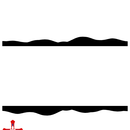
Filip Șandor-Martin
Șef de Clan
Contactează-ne direct
Filip Șandor-Martin
Șef de Grup
secretariatacmcj@gmail.com