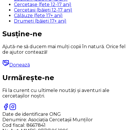
Cercetașe (fete 12-17 ani)
Cercetași (băieți 12-17 ani)
Călăuze (fete 17+ ani)
Drumeți (băieți 17+ ani)
Susține-ne
Ajută-ne să ducem mai mulți copii în natură. Orice fel
de ajutor contează!
Donează
Urmărește-ne
Fii la curent cu ultimele noutăți și aventuri ale
cercetașilor noștri.
Date de identificare ONG
Denumire:
Asociația Cercetașii Munților
Cod fiscal:
8667841