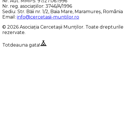
Nr. Aut. MMPS:
97/27.06.1996
Nr. reg. asociațiilor:
3746/A/1996
Sediu:
Str. Băii nr. 1/2, Baia Mare, Maramureș, România
Email:
info@cercetasii-muntilor.ro
© 2026 Asociația Cercetașii Munților. Toate drepturile
rezervate.
Totdeauna gata!